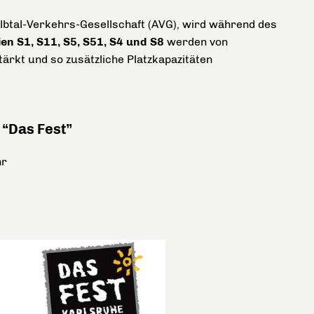
btal-Verkehrs-Gesellschaft (AVG), wird während des
ien
S1, S11, S5, S51, S4 und S8
werden von
ärkt und so zusätzliche Platzkapazitäten
 “Das Fest”
hr