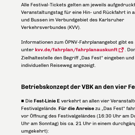
Alle Festival-Tickets gelten am jeweils aufgedruck
Veranstaltungstag für eine Hin- und Rückfahrt in 
und Bussen im Verbundgebiet des Karlsruher
Verkehrsverbundes (KVV).
Informationen zum ÖPNV-Fahrplanangebot gibt es 
unter
kvv.de/fahrplan/fahrplanauskunft
.
Dor
Zielhaltestelle den Begriff „Das Fest“ eingeben u
individuellen Reiseweg angezeigt.
Betriebskonzept der VBK an den vier Fe
■ Die
Fest-Linie E
verkehrt an allen vier Veransta
Festivalgelände.
Für die Anreise
zu „Das Fest“ fah
vor Öffnung des Festivalgeländes (16:30 Uhr am 
Uhr am Sonntag) bis ca. 21 Uhr in einem durchgä
umgekehrt)
: