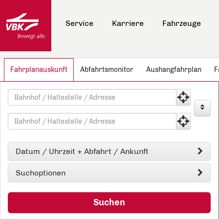
Hauptnavigation anspringen
Hauptinhalt anspringen
Schnellauskunft für elektronische Fahrpläne anspringen
Service
Karriere
Fahrzeuge
Fahrplanauskunft
Abfahrtsmonitor
Aushangfahrplan
F
FAHRTAUSKUNFT
Fahrtauskuft
Startpunkt
Zielpunkt
Datum / Uhrzeit + Abfahrt / Ankunft
Suchoptionen
Suchen