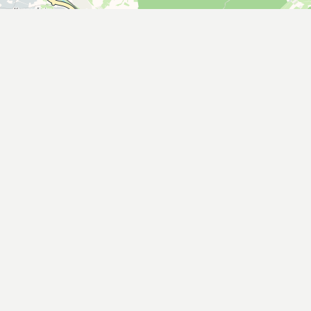
Unternehmen
len
Organisation
Beschaffung
Geschäftsberichte
Informationen zu Arbeiten im Glei
he Hinweise
Werbepartner