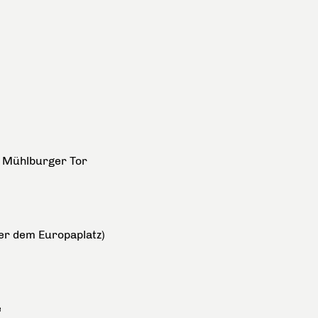
m Mühlburger Tor
ter dem Europaplatz)
e