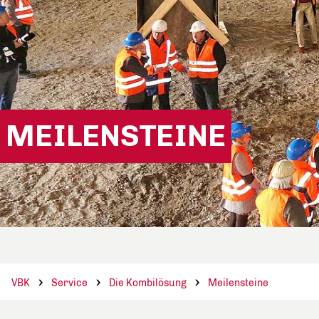
MEILENSTEINE
VBK
Service
Die Kombilösung
Meilensteine