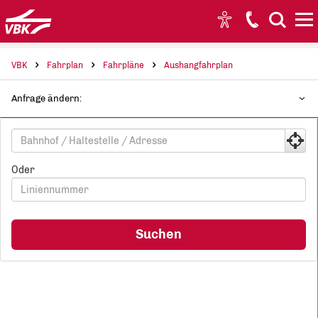
Hauptnavigation anspringen
Hauptinhalt anspringen
Schnellauskunft für elektronische Fahrpläne anspringen
VBK
Fahrplan
Fahrpläne
Aushangfahrplan
Anfrage ändern:
AUSHANGFAHRPLAN
Aushangfahrplan
Abfahrtspunkt
Details
Oder
Suchen