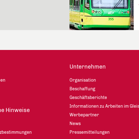
Unternehmen
len
Organisation
Beschaffung
Geschäftsberichte
Informationen zu Arbeiten im Glei
he Hinweise
Werbepartner
News
tzbestimmungen
Pressemitteilungen