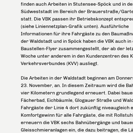
finden auch Arbeiten in Stutensee-Spöck und in de
Südweststadt im Bereich der Brauerstraße/Gart
statt. Die VBK passen ihr Betriebskonzept entspr
(siehe Liniennetzplan-Grafik unten). Ausführliche
Informationen für ihre Fahrgäste zu den Baumaßn
der Waldstadt und in Spöck haben die VBK auch in
Baustellen-Flyer zusammengestellt, der ab der letz
Woche unter anderem in den Kundenzentren des 
Verkehrsverbundes (KVV) ausliegt.
Die Arbeiten in der Waldstadt beginnen am Donners
23. November, an. In diesem Zeitraum wird die Bah
vier Kilometern grundlegend erneuert. Dabei bauen
Fächerbad, Eichbäumle, Glogauer Straße und Walds
Fahrgäste der Linie 4 dort zukünftig niveaugleich 
Komfortgewinn für alle Fahrgäste, die mit Rollstu
erneuern die VBK sechs Bahnübergänge und bauen 
Gleisschmieranlagen ein, die dazu beitragen, die