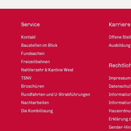
Service
Karriere
Kontakt
Offene Stel
Baustellen im Blick
Ausbildung
Fundsachen
Freizeitbahnen
Rechtlic
NahVerzehr & Kantine West
TSNV
Impressum
Broschüren
Datenschu
Rundfahrten und U-Strabführungen
Information
Nachtarbeiten
Informatio
Die Kombilösung
Hausordnu
Erklärung z
Gender-Hin