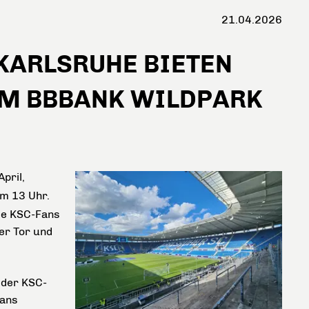
21.04.2026
KARLSRUHE BIETEN
UM BBBANK WILDPARK
pril,
um 13 Uhr.
die KSC-Fans
er Tor und
 der KSC-
fans