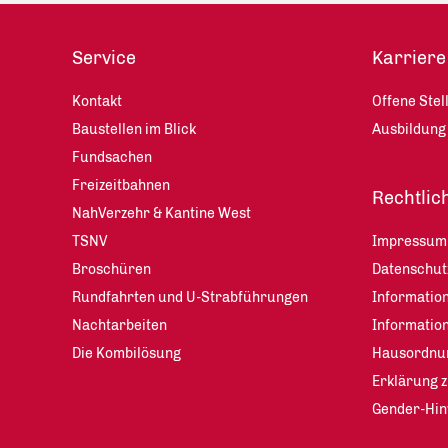
Service
Karriere
Kontakt
Offene Stel
Baustellen im Blick
Ausbildung
Fundsachen
Freizeitbahnen
Rechtlic
NahVerzehr & Kantine West
TSNV
Impressum
Broschüren
Datenschu
Rundfahrten und U-Strabführungen
Information
Nachtarbeiten
Informatio
Die Kombilösung
Hausordnu
Erklärung z
Gender-Hin