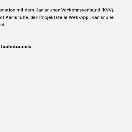
eration mit dem Karlsruher Verkehrsverbund (KVV),
t Karlsruhe, der Projektstelle Web-App „Karlsruhe
mt.
dtbahntunnels