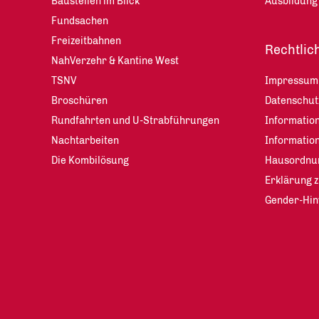
Baustellen im Blick
Ausbildung
Fundsachen
Freizeitbahnen
Rechtlic
NahVerzehr & Kantine West
TSNV
Impressum
Broschüren
Datenschu
Rundfahrten und U-Strabführungen
Information
Nachtarbeiten
Informatio
Die Kombilösung
Hausordnu
Erklärung z
Gender-Hin