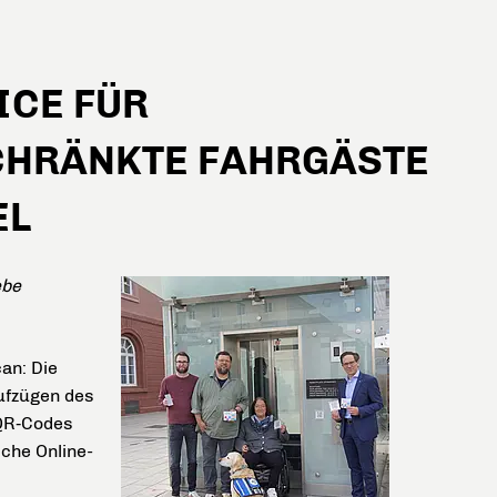
ICE FÜR
CHRÄNKTE FAHRGÄSTE
EL
ebe
an: Die
ufzügen des
 QR‑Codes
sche Online-