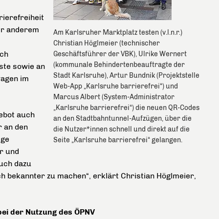
ierefreiheit
ter anderem
Am Karlsruher Marktplatz testen (v.l.n.r.)
Christian Höglmeier (technischer
ich
Geschäftsführer der VBK), Ulrike Wernert
(kommunale Behindertenbeauftragte der
ste sowie an
Stadt Karlsruhe), Artur Bundnik (Projektstelle
wagen im
Web-App „Karlsruhe barrierefrei“) und
Marcus Albert (System-Administrator
„Karlsruhe barrierefrei“) die neuen QR-Codes
gebot auch
an den Stadtbahntunnel-Aufzügen, über die
r an den
die Nutzer*innen schnell und direkt auf die
ige
Seite „Karlsruhe barrierefrei“ gelangen.
r und
auch dazu
och bekannter zu machen“, erklärt Christian Höglmeier,
bei der Nutzung des ÖPNV