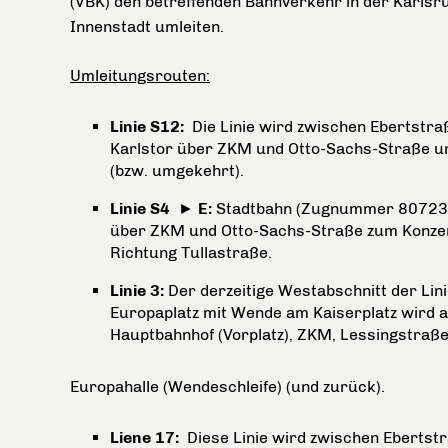
(VBK) den betreffenden Bahnverkehr in der Karlsr
Innenstadt umleiten.
Umleitungsrouten:
Linie S12:
Die Linie wird zwischen Ebertstra
Karlstor über ZKM und Otto-Sachs-Straße u
(bzw. umgekehrt).
Linie S4
►
E:
Stadtbahn (Zugnummer 80723), 
über ZKM und Otto-Sachs-Straße zum Konzer
Richtung Tullastraße.
Linie 3:
Der derzeitige Westabschnitt der Linie
Europaplatz mit Wende am Kaiserplatz wird 
Hauptbahnhof (Vorplatz), ZKM, Lessingstraße
Europahalle (Wendeschleife) (und zurück).
Liene 17:
Diese Linie wird zwischen Eberts