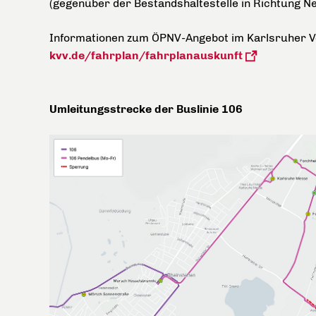
(gegenüber der Bestandshaltestelle in Richtung N
Informationen zum ÖPNV-Angebot im Karlsruher Ve
kvv.de/fahrplan/fahrplanauskunft
Umleitungsstrecke der Buslinie 106