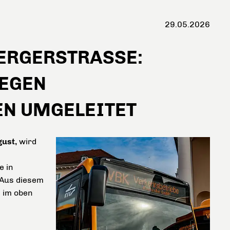
29.05.2026
RGERSTRASSE: B
GEN F
 UMGELEITET
gust,
wird
e in
 Aus diesem
) im oben