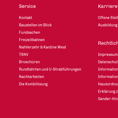
Service
Karriere
Kontakt
Offene Stel
Baustellen im Blick
Ausbildung
Fundsachen
Freizeitbahnen
Rechtlic
NahVerzehr & Kantine West
TSNV
Impressum
Broschüren
Datenschu
Rundfahrten und U-Strabführungen
Information
Nachtarbeiten
Informatio
Die Kombilösung
Hausordnu
Erklärung z
Gender-Hin