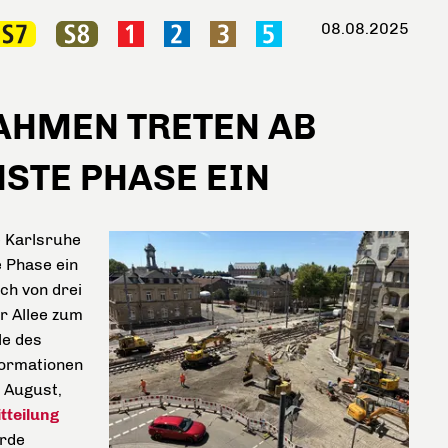
08.08.2025
MEN TRETEN AB M
TE PHASE EIN
 Karlsruhe
e Phase ein
ch von drei
r Allee zum
le des
formationen
. August,
tteilung
rde