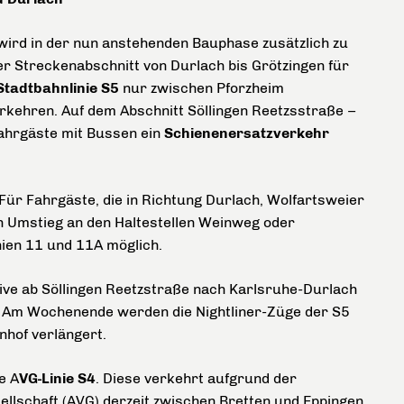
wird in der nun anstehenden Bauphase zusätzlich zu
r Streckenabschnitt von Durlach bis Grötzingen für
Stadtbahnlinie S5
nur zwischen Pforzheim
kehren. Auf dem Abschnitt Söllingen Reetzsstraße –
ahrgäste mit Bussen ein
Schienenersatzverkehr
 Für Fahrgäste, die in Richtung Durlach, Wolfartsweier
in Umstieg an den Haltestellen Weinweg oder
ien 11 und 11A möglich.
tive ab Söllingen Reetzstraße nach Karlsruhe-Durlach
 Am Wochenende werden die Nightliner-Züge der S5
nhof verlängert.
e A
VG-Linie S4
. Diese verkehrt aufgrund der
sellschaft (AVG) derzeit zwischen Bretten und Eppingen