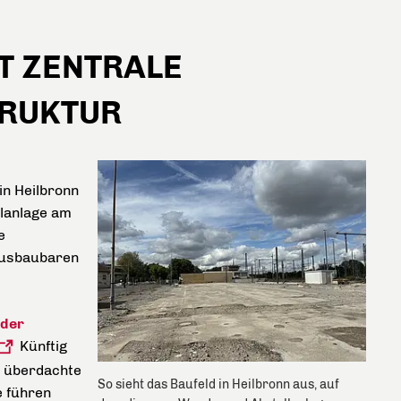
T ZENTRALE
TRUKTUR
in Heilbronn
llanlage am
e
 ausbaubaren
 der
Künftig
ei überdachte
So sieht das Baufeld in Heilbronn aus, auf
e führen