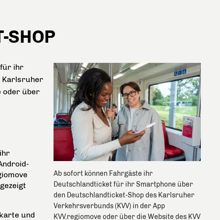
T-SHOP
für ihr
 Karlsruher
e oder über
ihr
Android-
Ab sofort können Fahrgäste ihr
egiomove
Deutschlandticket für ihr Smartphone über
gezeigt
den Deutschlandticket-Shop des Karlsruher
Verkehrsverbunds (KVV) in der App
tkarte und
KVV.regiomove oder über die Website des KVV