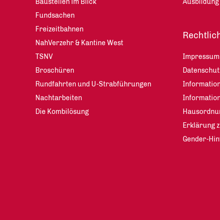
Baustellen im Blick
Ausbildung
Fundsachen
Freizeitbahnen
Rechtlic
NahVerzehr & Kantine West
TSNV
Impressum
Broschüren
Datenschu
Rundfahrten und U-Strabführungen
Information
Nachtarbeiten
Informatio
Die Kombilösung
Hausordnu
Erklärung z
Gender-Hin