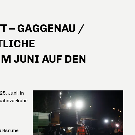
T – GAGGENAU /
TLICHE
M JUNI AUF DEN
5. Juni, in
tbahnverkehr
arlsruhe