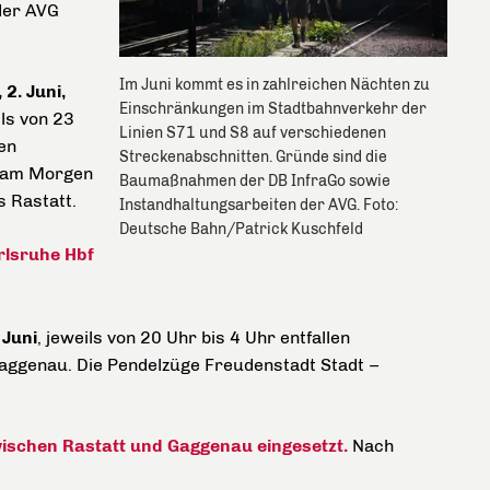
der AVG
Im Juni kommt es in zahlreichen Nächten zu
2. Juni,
Einschränkungen im Stadtbahnverkehr der
ils von 23
Linien S71 und S8 auf verschiedenen
en
Streckenabschnitten. Gründe sind die
g am Morgen
Baumaßnahmen der DB InfraGo sowie
s Rastatt.
Instandhaltungsarbeiten der AVG. Foto:
Deutsche Bahn/Patrick Kuschfeld
rlsruhe Hbf
 Juni
, jeweils von 20 Uhr bis 4 Uhr entfallen
Gaggenau. Die Pendelzüge Freudenstadt Stadt –
ischen Rastatt und Gaggenau eingesetzt.
Nach