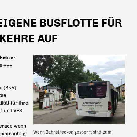
EIGENE BUSFLOTTE FÜR
KEHRE AUF
kehrs-
e +++
e (BNV)
die
ität für ihre
VG und VBK
 gerade wenn
Wenn Bahnstrecken gesperrt sind, zum
einträchtigt