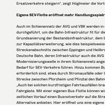
Ersatzverkehre steigern“, zeigt Höglmeier die Vort
Eigene SEV-Flotte eröffnet mehr Handlungsspiel
Auch im Schienennetz der AVG und VBK werden i
durchgeführt, um die Bahn-Infrastruktur fit für di
Grundsanierung der Bestandsinfrastruktur, dem b
zur Kapazitätserweiterung, wie dies beispielswei
Streckenabschnitts zwischen Eppingen und Heilbron
Deutsche Bahn, deren Infrastruktur auch die AVG 
Modernisierungswelle in ihrem Schienennetz ange
Bedarf für SEV-Verkehre führen. Hinzu kommen Bus
erforderlich sind, etwa durch Stromausfälle oder 
Strecke zwischen Pforzheim und Pfinztal den Bah
„Auch bei solchen kurzfristigen Fahrtausfällen br
Fahrgäste. Mit einer eigenen Bus-Flotte können wi
zeitlichen Vorlauf einen Busnotverkehr auf die St
Alternative anbieten. Hier eröffnet uns eine eige