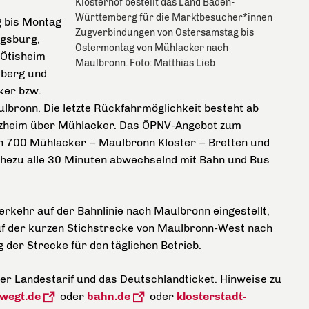
Klosterhof bestellt das Land Baden-
Württemberg für die Marktbesucher*innen
g bis Montag
Zugverbindungen von Ostersamstag bis
igsburg,
Ostermontag von Mühlacker nach
 Ötisheim
Maulbronn. Foto: Matthias Lieb
lberg und
ker bzw.
bronn. Die letzte Rückfahrmöglichkeit besteht ab
rzheim über Mühlacker. Das ÖPNV-Angebot zum
en 700 Mühlacker – Maulbronn Kloster – Bretten und
ahezu alle 30 Minuten abwechselnd mit Bahn und Bus
rkehr auf der Bahnlinie nach Maulbronn eingestellt,
uf der kurzen Stichstrecke von Maulbronn-West nach
g der Strecke für den täglichen Betrieb.
er Landestarif und das Deutschlandticket. Hinweise zu
wegt.de
oder
bahn.de
oder
klosterstadt-