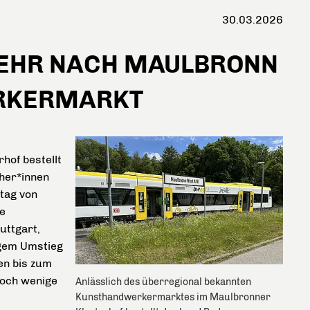
30.03.2026
KEHR NACH MAULBRONN
RKERMARKT
of bestellt
her*innen
tag von
e
uttgart,
igem Umstieg
en bis zum
noch wenige
Anlässlich des überregional bekannten
Kunsthandwerkermarktes im Maulbronner