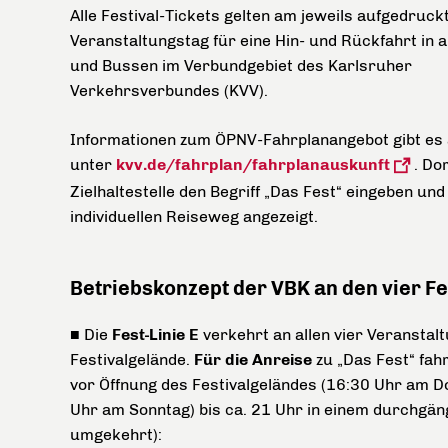
Alle Festival-Tickets gelten am jeweils aufgedruck
Veranstaltungstag für eine Hin- und Rückfahrt in 
und Bussen im Verbundgebiet des Karlsruher
Verkehrsverbundes (KVV).
Informationen zum ÖPNV-Fahrplanangebot gibt es 
unter
kvv.de/fahrplan/fahrplanauskunft
.
Dor
Zielhaltestelle den Begriff „Das Fest“ eingeben u
individuellen Reiseweg angezeigt.
Betriebskonzept der VBK an den vier Fe
■ Die
Fest-Linie E
verkehrt an allen vier Veransta
Festivalgelände.
Für die Anreise
zu „Das Fest“ fah
vor Öffnung des Festivalgeländes (16:30 Uhr am 
Uhr am Sonntag) bis ca. 21 Uhr in einem durchgä
umgekehrt)
: