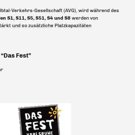
btal-Verkehrs-Gesellschaft (AVG), wird während des
ien
S1, S11, S5, S51, S4 und S8
werden von
ärkt und so zusätzliche Platzkapazitäten
 “Das Fest”
hr