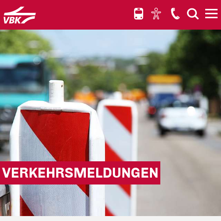
Hauptnavigation anspringen
Hauptinhalt anspringen
Schnellauskunft für elektronische Fahrpläne anspringen
VERKEHRSMELDUNGEN