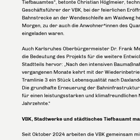
Tiefbauamtes“, betonte Christian Höglmeier, tech
Geschäftsführer der VBK, bei der feierlichen Eröf
Bahnstrecke an der Wendeschleife am Waidweg h
Morgen, zu der auch die Anwohner*innen des Quar
eingeladen waren.
Auch Karlsruhes Oberbürgermeister Dr. Frank M
die Bedeutung des Projekts für die weitere Entwic
Stadtteils hervor: „Nach den intensiven Baumaßn
vergangenen Monate kehrt mit der Wiederinbetri
Tramlinie 3 ein Stück Lebensqualität nach Daxland
Die grundhafte Erneuerung der Bahninfrastruktur
für einen leistungsstarken und klimafreundlichen
Jahrzehnte.“
VBK, Stadtwerke und städtisches Tiefbauamt mach
Seit Oktober 2024 arbeiten die VBK gemeinsam mi