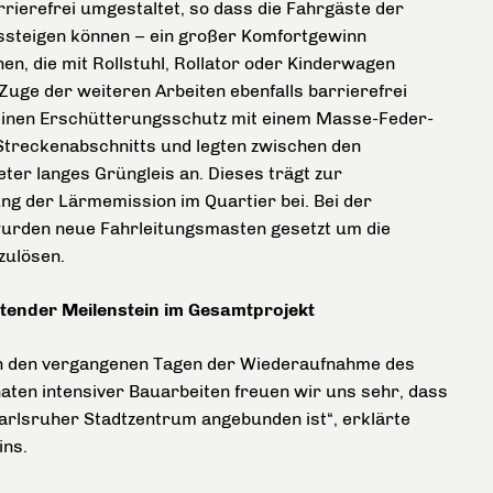
rrierefrei umgestaltet, so dass die Fahrgäste der
aussteigen können – ein großer Komfortgewinn
n, die mit Rollstuhl, Rollator oder Kinderwagen
 Zuge der weiteren Arbeiten ebenfalls barrierefrei
 einen Erschütterungsschutz mit einem Masse-Feder-
treckenabschnitts und legten zwischen den
er langes Grüngleis an. Dieses trägt zur
g der Lärmemission im Quartier bei. Bei der
wurden neue Fahrleitungsmasten gesetzt um die
zulösen.
tender Meilenstein im Gesamtprojekt
in den vergangenen Tagen der Wiederaufnahme des
aten intensiver Bauarbeiten freuen wir uns sehr, dass
arlsruher Stadtzentrum angebunden ist“, erklärte
ins.