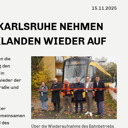
15.11.2025
 KARLSRUHE NEHMEN
XLANDEN WIEDER AUF
n die
g den
in
wieder der
traße und
ter
 gemeinsamen
d des
Über die Wiederaufnahme des Bahnbetriebs