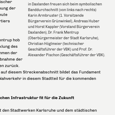
nischer
in Daxlanden freuen sich beim symbolischen
fnung der
Banddurchschnitt (von links nach rechts)
eute
Karin Armbruster (1. Vorsitzende
tiers
Bürgerverein Grünwinkel), Andreas Huber
und Horst Kappler (Vorstand Bürgerverein
Daxlanden), Dr. Frank Mentrup
(Oberbürgermeister der Stadt Karlsruhe),
entrup hob
Christian Höglmeier (technischer
klung des
Geschäftsführer der VBK) und Prof. Dr.
ahmen der
Alexander Pischon (Geschäftsführer der VBK).
ebnahme der
en zurück.
 auf diesem Streckenabschnitt bildet das Fundament
 Nahverkehr in diesem Stadtteil für die kommenden
en Infrastruktur fit für die Zukunft
t den Stadtwerken Karlsruhe und dem städtischen