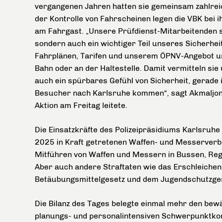
vergangenen Jahren hatten sie gemeinsam zahlreic
der Kontrolle von Fahrscheinen legen die VBK bei 
am Fahrgast. „Unsere Prüfdienst-Mitarbeitenden si
sondern auch ein wichtiger Teil unseres Sicherheit
Fahrplänen, Tarifen und unserem ÖPNV-Angebot und 
Bahn oder an der Haltestelle. Damit vermitteln si
auch ein spürbares Gefühl von Sicherheit, gerade 
Besucher nach Karlsruhe kommen“, sagt Akmaljon 
Aktion am Freitag leitete.
Die Einsatzkräfte des Polizeipräsidiums Karlsruhe
2025 in Kraft getretenen Waffen- und Messerverb
Mitführen von Waffen und Messern in Bussen, Regio
Aber auch andere Straftaten wie das Erschleichen
Betäubungsmittelgesetz und dem Jugendschutzge
Die Bilanz des Tages belegte einmal mehr den bew
planungs- und personalintensiven Schwerpunktkon