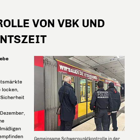
OLLE VON VBK UND
ENTSZEIT
iebe
chtsmärkte
 locken,
Sicherheit
e
. Dezember,
ne
elmäßigen
sempfinden
Gemeinsame Schwerpunktkontrolle in der