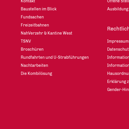
Kontakt
Offene Stel
Baustellen im Blick
Ausbildung
Fundsachen
Freizeitbahnen
Rechtlic
NahVerzehr & Kantine West
TSNV
Impressum
Broschüren
Datenschu
Rundfahrten und U-Strabführungen
Information
Nachtarbeiten
Informatio
Die Kombilösung
Hausordnu
Erklärung z
Gender-Hin