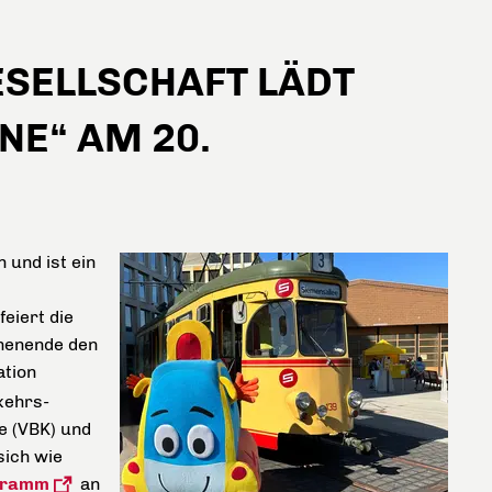
ESELLSCHAFT LÄDT
NE“ AM 20.
 und ist ein
eiert die
henende den
ation
kehrs-
e (VBK) und
sich wie
ogramm
an