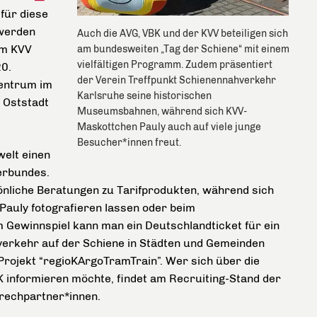
für diese
 werden
Auch die AVG, VBK und der KVV beteiligen sich
em KVV
am bundesweiten „Tag der Schiene“ mit einem
vielfältigen Programm. Zudem präsentiert
20.
der Verein Treffpunkt Schienennahverkehr
zentrum im
Karlsruhe seine historischen
r Oststadt
Museumsbahnen, während sich KVV-
Maskottchen Pauly auch auf viele junge
Besucher*innen freut.
welt einen
verbundes.
nliche Beratungen zu Tarifprodukten, während sich
auly fotografieren lassen oder beim
 Gewinnspiel kann man ein Deutschlandticket für ein
verkehr auf der Schiene in Städten und Gemeinden
 Projekt “regioKArgoTramTrain”. Wer sich über die
K informieren möchte, findet am Recruiting-Stand der
rechpartner*innen.