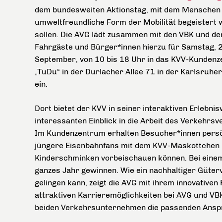
dem bundesweiten Aktionstag, mit dem Menschen 
umweltfreundliche Form der Mobilität begeistert
sollen. Die AVG lädt zusammen mit den VBK und d
Fahrgäste und Bürger*innen hierzu für Samstag, 
September, von 10 bis 18 Uhr in das KVV-Kunden
„TuDu“ in der Durlacher Allee 71 in der Karlsruhe
ein.
Dort bietet der KVV in seiner interaktiven Erlebnis
interessanten Einblick in die Arbeit des Verkehrs
Im Kundenzentrum erhalten Besucher*innen persö
jüngere Eisenbahnfans mit dem KVV-Maskottchen P
Kinderschminken vorbeischauen können. Bei einem
ganzes Jahr gewinnen. Wie ein nachhaltiger Güter
gelingen kann, zeigt die AVG mit ihrem innovativen
attraktiven Karrieremöglichkeiten bei AVG und VB
beiden Verkehrsunternehmen die passenden Ansp