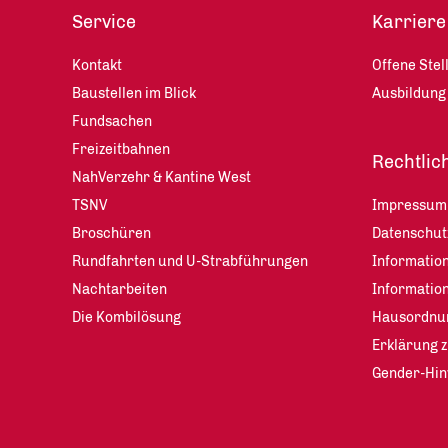
Service
Karriere
Kontakt
Offene Stel
Baustellen im Blick
Ausbildung
Fundsachen
Freizeitbahnen
Rechtlic
NahVerzehr & Kantine West
TSNV
Impressum
Broschüren
Datenschu
Rundfahrten und U-Strabführungen
Information
Nachtarbeiten
Informatio
Die Kombilösung
Hausordnu
Erklärung z
Gender-Hin